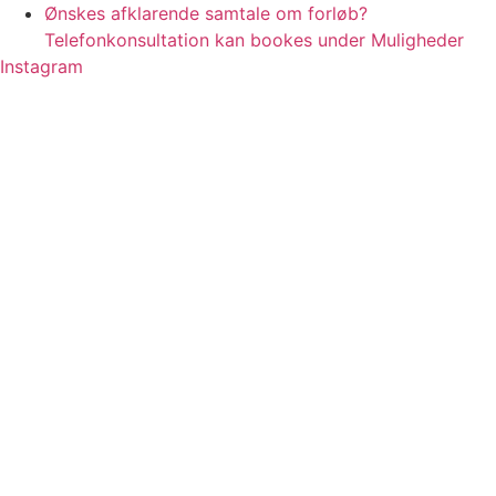
Videre
Ønskes afklarende samtale om forløb?
til
Telefonkonsultation kan bookes under Muligheder
indhold
Instagram