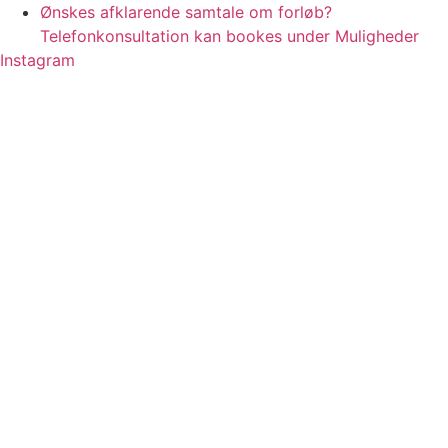
Videre
Ønskes afklarende samtale om forløb?
til
Telefonkonsultation kan bookes under Muligheder
indhold
Instagram