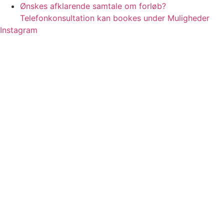
Videre
Ønskes afklarende samtale om forløb?
til
Telefonkonsultation kan bookes under Muligheder
indhold
Instagram